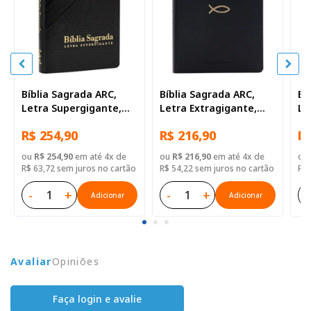
Bíblia Sagrada ARC,
Bíblia Sagrada ARC,
Bí
Letra Supergigante,
Letra Extragigante,
Le
com palavras de Jesus
com palavras de Jesus
co
R$ 254,90
R$ 216,90
R$
destacadas, com
destacadas, com
de
índice, com zíper, Capa
índice, Capa Couro
ín
ou
R$ 254,90
em até 4x de
ou
R$ 216,90
em até 4x de
ou
Couro Sintético Preta
Sintético Preta
Si
R$ 63,72 sem juros no cartão
R$ 54,22 sem juros no cartão
R$ 
-
+
-
+
-
Adicionar
Adicionar
Avaliar
Opiniões
Faça login e avalie