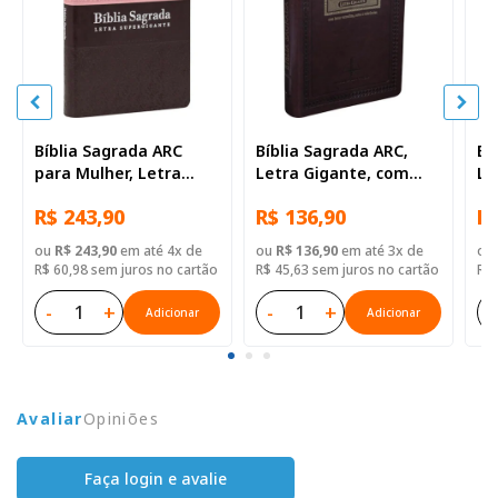
Bíblia Sagrada ARC
Bíblia Sagrada ARC,
Bí
para Mulher, Letra
Letra Gigante, com
Le
Supergigante, com
palavras de Jesus
pa
R$ 243,90
R$ 136,90
R$
palavras de Jesus
destacadas, com
de
destacadas, com
índice, Capa Couro
ín
ou
R$ 243,90
em até 4x de
ou
R$ 136,90
em até 3x de
ou
índice, Capa Couro
Sintético Marrom
Co
R$ 60,98 sem juros no cartão
R$ 45,63 sem juros no cartão
R$ 
Sintético Rosa e
M
Marrom
-
+
-
+
-
Adicionar
Adicionar
Avaliar
Opiniões
Faça login e avalie