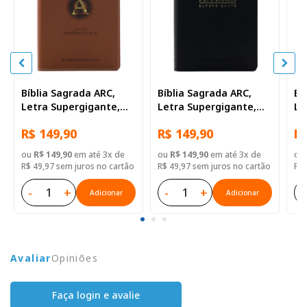
Bíblia Sagrada ARC,
Bíblia Sagrada ARC,
Bí
Letra Supergigante,
Letra Supergigante,
Le
com palavras de Jesus
com palavras de Jesus
co
R$ 149,90
R$ 149,90
R$
destacadas, Capa
destacadas, Capa
de
Couro Sintético
Couro Sintético Preta
Co
ou
R$ 149,90
em até 3x de
ou
R$ 149,90
em até 3x de
ou
Marrom
R$ 49,97 sem juros no cartão
R$ 49,97 sem juros no cartão
R$ 
-
+
-
+
-
Adicionar
Adicionar
Avaliar
Opiniões
Faça login e avalie