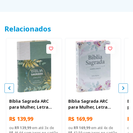
Relacionados
Bíblia Sagrada ARC
Bíblia Sagrada ARC
Bí
para Mulher, Letra
para Mulher, Letra
pa
Gigante, com palavras
Gigante, com palavras
Gi
R$ 139,99
R$ 169,99
R$
de Jesus destacadas,
de Jesus destacadas,
de
com Harpa Cristã, com
com Harpa Cristã, com
co
ou
R$ 139,99
em até 3x de
ou
R$ 169,99
em até 4x de
ou
mapa, Capa Couro
mapa, Capa Couro
ma
R$ 46,66 sem juros no cartão
R$ 42,50 sem juros no cartão
43,