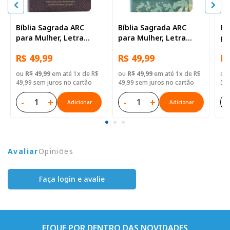
Bíblia Sagrada ARC
Bíblia Sagrada ARC
Bí
para Mulher, Letra
para Mulher, Letra
pa
Grande, com palavras
Grande, com palavras
Gr
R$ 49,99
R$ 49,99
R$
de Jesus destacadas,
de Jesus destacadas,
de
com Harpa Cristã, Capa
com Harpa Cristã, Capa
co
ou
R$ 49,99
em até 1x de R$
ou
R$ 49,99
em até 1x de R$
ou
Semi Flexível Vinho
Semi Flexível Branca e
Se
49,99 sem juros no cartão
49,99 sem juros no cartão
59,
Floral
Verde
-
+
-
+
-
Adicionar
Adicionar
Avaliar
Opiniões
Faça login e avalie
FIQUE POR DENTRO DAS NOVIDADES