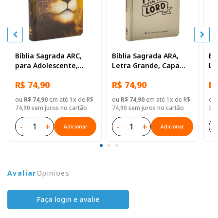
Bíblia Sagrada ARC,
Bíblia Sagrada ARA,
Bí
para Adolescente,
Letra Grande, Capa
Le
Letra Grande, Capa
Dura Dourada
ma
R$ 74,90
R$ 74,90
R$
Dura Ilustrada
ou
R$ 74,90
em até 1x de R$
ou
R$ 74,90
em até 1x de R$
ou
74,90 sem juros no cartão
74,90 sem juros no cartão
32,
-
+
-
+
-
Adicionar
Adicionar
Avaliar
Opiniões
Faça login e avalie