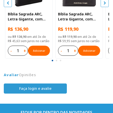
Bíblia Sagrada ARC,
Bíblia Sagrada ARC,
Bí
Letra Gigante, com
Letra Gigante, com
Le
palavras de Jesus
palavras de Jesus
co
R$ 136,90
R$ 119,90
R$
destacadas, com
destacadas, com
de
índice, Capa Couro
índice, com zíper, Capa
ín
ou
R$ 136,90
em até 3x de
ou
R$ 119,90
em até 2x de
ou
Sintético Preta Nobre
Couro Sintético Preta
Si
R$ 45,63 sem juros no cartão
R$ 59,95 sem juros no cartão
R$ 
-
+
-
+
-
Adicionar
Adicionar
Avaliar
Opiniões
Faça login e avalie
FIQUE POR DENTRO DAS NOVIDADES