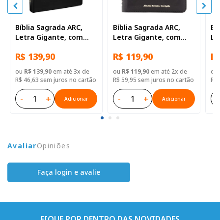
Bíblia Sagrada ARC,
Bíblia Sagrada ARC,
Bí
Letra Gigante, com
Letra Gigante, com
Le
palavras de Jesus
palavras de Jesus
co
R$ 139,90
R$ 119,90
R$
destacadas, com
destacadas, com
de
índice, Capa Couro
índice, com zíper, Capa
ín
ou
R$ 139,90
em até 3x de
ou
R$ 119,90
em até 2x de
ou
Sintético Preta
Couro Sintético Preta
Si
R$ 46,63 sem juros no cartão
R$ 59,95 sem juros no cartão
R$ 
-
+
-
+
-
Adicionar
Adicionar
Avaliar
Opiniões
Faça login e avalie
FIQUE POR DENTRO DAS NOVIDADES