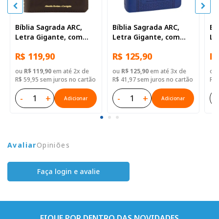
Bíblia Sagrada ARC,
Bíblia Sagrada ARC,
Bí
Letra Gigante, com
Letra Gigante, com
Le
palavras de Jesus
palavras de Jesus
pa
R$ 119,90
R$ 125,90
R$
destacadas, com
destacadas, com
de
índice, com zíper, Capa
índice, Capa Couro
ín
ou
R$ 119,90
em até 2x de
ou
R$ 125,90
em até 3x de
ou
Couro Sintético
Sintético Azul
Si
R$ 59,95 sem juros no cartão
R$ 41,97 sem juros no cartão
R$ 
Marrom
-
+
-
+
-
Adicionar
Adicionar
Avaliar
Opiniões
Faça login e avalie
FIQUE POR DENTRO DAS NOVIDADES