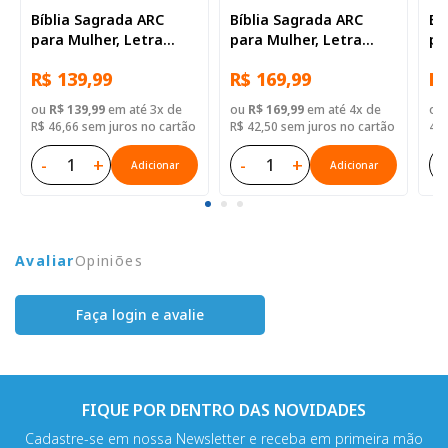
Bíblia Sagrada ARC
Bíblia Sagrada ARC
Bí
para Mulher, Letra
para Mulher, Letra
pa
Gigante, com palavras
Gigante, com palavras
Gr
R$ 139,99
R$ 169,99
R$
de Jesus destacadas,
de Jesus destacadas,
de
com Harpa Cristã, com
com Harpa Cristã, com
co
ou
R$ 139,99
em até 3x de
ou
R$ 169,99
em até 4x de
ou
mapa, Capa Couro
mapa, Capa Couro
Se
R$ 46,66 sem juros no cartão
R$ 42,50 sem juros no cartão
49,
Sintético Floral
Sintético Ilustrada:
Ve
Lilas
-
+
-
+
-
Adicionar
Adicionar
Avaliar
Opiniões
Faça login e avalie
FIQUE POR DENTRO DAS NOVIDADES
Cadastre-se em nossa Newsletter e receba em primeira mão