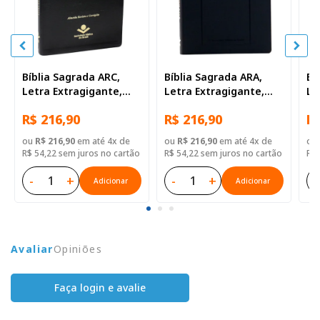
Bíblia Sagrada ARC,
Bíblia Sagrada ARA,
Bí
Letra Extragigante,
Letra Extragigante,
Le
com palavras de Jesus
com palavras de Jesus
co
R$ 216,90
R$ 216,90
R$
destacadas, com
destacadas, com
de
índice, Capa Couro
índice, Capa Couro
ma
ou
R$ 216,90
em até 4x de
ou
R$ 216,90
em até 4x de
ou
Sintético Preta
Sintético Preta
Ca
R$ 54,22 sem juros no cartão
R$ 54,22 sem juros no cartão
R$ 
Pr
-
+
-
+
-
Adicionar
Adicionar
Avaliar
Opiniões
Faça login e avalie