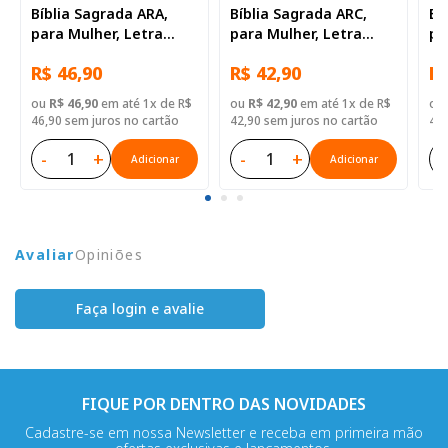
Bíblia Sagrada ARA,
Bíblia Sagrada ARC,
Bí
para Mulher, Letra
para Mulher, Letra
pa
Regular, Capa Dura
Regular, Capa Dura
Re
R$ 46,90
R$ 42,90
R$
Ilustrada: Leão
Azul
Fl
ou
R$ 46,90
em até 1x de R$
ou
R$ 42,90
em até 1x de R$
ou
46,90 sem juros no cartão
42,90 sem juros no cartão
42,
-
+
-
+
-
Adicionar
Adicionar
Avaliar
Opiniões
Faça login e avalie
FIQUE POR DENTRO DAS NOVIDADES
Cadastre-se em nossa Newsletter e receba em primeira mão