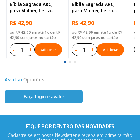
Bíblia Sagrada ARC,
Bíblia Sagrada ARC,
Bí
para Mulher, Letra
para Mulher, Letra
pa
Regular, Capa Dura
Regular, Capa Dura
Re
R$ 42,90
R$ 42,90
R$
Azul
Ilustrada: Bege
Ro
ou
R$ 42,90
em até 1x de R$
ou
R$ 42,90
em até 1x de R$
ou
42,90 sem juros no cartão
42,90 sem juros no cartão
46,
-
+
-
+
-
Adicionar
Adicionar
Avaliar
Opiniões
Faça login e avalie
FIQUE POR DENTRO DAS NOVIDADES
Cadastre-se em nossa Newsletter e receba em primeira mão