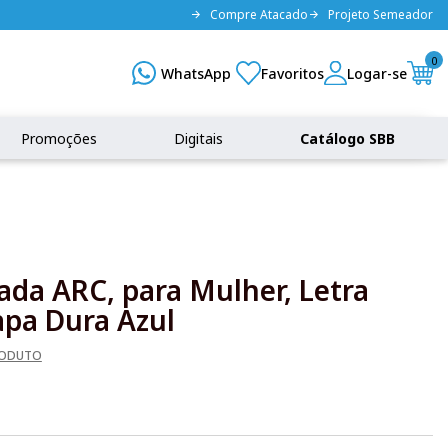
Compre Atacado
Projeto Semeador
0
Promoções
Digitais
Catálogo SBB
rada ARC, para Mulher, Letra
apa Dura Azul
RODUTO