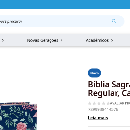
r
Novas Gerações
Acadêmicos
Novo
Bíblia Sag
Regular, C
AVALIAR P
7899938414576
Leia mais