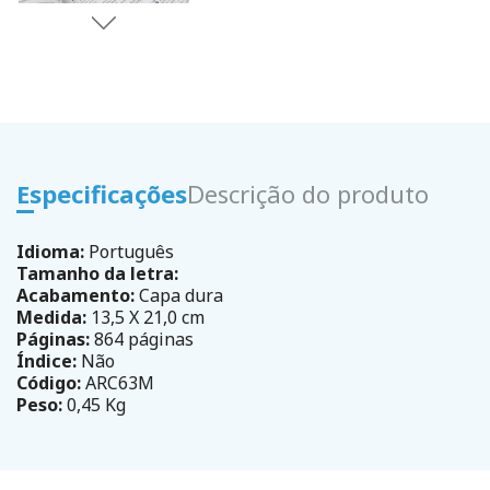
Especificações
Descrição do produto
Idioma:
Português
Tamanho da letra:
Acabamento:
Capa dura
Medida:
13,5 X 21,0 cm
Páginas:
864 páginas
Índice:
Não
Código:
ARC63M
Peso:
0,45 Kg