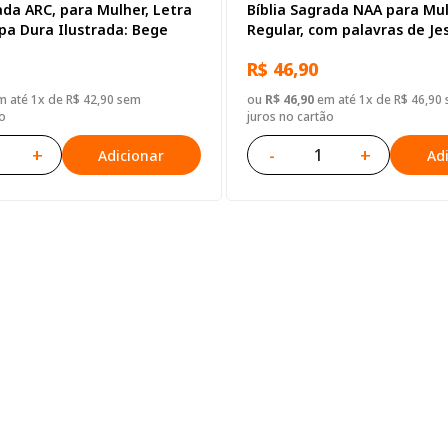
ada ARC, para Mulher, Letra
Bíblia Sagrada NAA para Mul
pa Dura Ilustrada: Bege
Regular, com palavras de Je
destacadas, Capa Dura Azul
R$ 46,90
 até 1x de R$ 42,90 sem
ou
R$ 46,90
em até 1x de R$ 46,90
o
juros no cartão
+
-
+
Adicionar
Ad