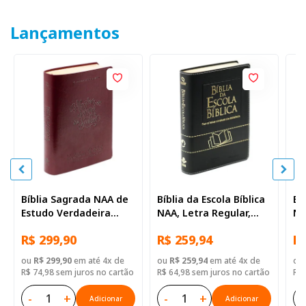
Lançamentos
Bíblia Sagrada NAA de
Bíblia da Escola Bíblica
Bí
Estudo Verdadeira
NAA, Letra Regular,
NA
Identidade, Letra
com mapa, Capa Couro
co
R$ 299,90
R$ 259,94
R$
Regular, com mapa,
Sintético Preta
Si
Capa Couro Sintético
ou
R$ 299,90
em até 4x de
ou
R$ 259,94
em até 4x de
ou
Ilustrada Marrom
R$ 74,98 sem juros no cartão
R$ 64,98 sem juros no cartão
R$ 
-
+
-
+
-
Adicionar
Adicionar