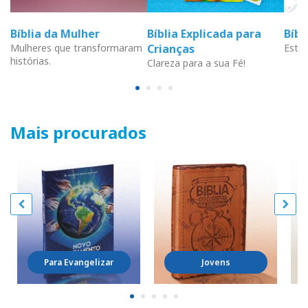
Bíblia da Mulher
Bíblia Explicada para
Bíb
Mulheres que transformaram
Crianças
Estud
histórias.
Clareza para a sua Fé!
Mais procurados
Para Evangelizar
Jovens