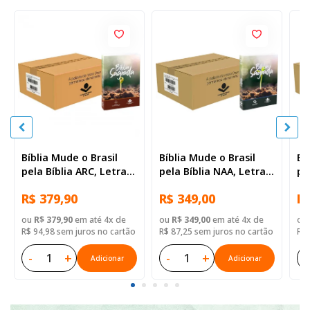
Bíblia Mude o Brasil
Bíblia Mude o Brasil
Bí
pela Bíblia ARC, Letra
pela Bíblia NAA, Letra
pe
Regular, Capa Brochura
Regular, Capa Brochura
Re
R$ 379,90
R$ 349,00
R$
— 52 Biblias
— Mude Brasil
— 
ou
R$ 379,90
em até 4x de
ou
R$ 349,00
em até 4x de
ou
R$ 94,98 sem juros no cartão
R$ 87,25 sem juros no cartão
R$ 
-
+
-
+
-
Adicionar
Adicionar