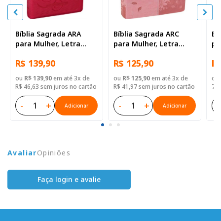
Bíblia Sagrada ARA
Bíblia Sagrada ARC
Bí
para Mulher, Letra
para Mulher, Letra
pa
Gigante, com índice,
Gigante, com palavras
Gr
R$ 139,90
R$ 125,90
R$
com zíper, Capa Couro
de Jesus destacadas,
Ca
Sintético Rosa
com índice, Tamanho
Ro
ou
R$ 139,90
em até 3x de
ou
R$ 125,90
em até 3x de
ou
Grande, Capa Couro
R$ 46,63 sem juros no cartão
R$ 41,97 sem juros no cartão
74,
Sintético Rosa
-
+
-
+
-
Adicionar
Adicionar
Avaliar
Opiniões
Faça login e avalie