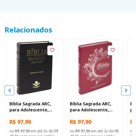
Relacionados
Bíblia Sagrada ARC,
Bíblia Sagrada ARC,
Bí
para Adolescente,
para Adolescente,
pa
Letra Grande, Capa
Letra Grande, Capa
Gr
R$ 97,90
R$ 97,90
R$
Couro Sintético Preta
Couro Sintético Rosa
Be
ou
R$ 97,90
em até 2x de R$
ou
R$ 97,90
em até 2x de R$
ou