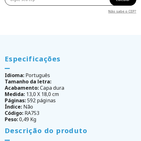
Não sabe o CEP?
Especificações
Idioma:
Português
Tamanho da letra:
Acabamento:
Capa dura
Medida:
13,0 X 18,0 cm
Páginas:
592 páginas
Índice:
Não
Código:
RA753
Peso:
0,49 Kg
Descrição do produto