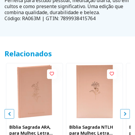
Perfeita para estudo pessoal, meditação diária, uso em
cultos e como presente significativo. Uma edição que
combina qualidade, durabilidade e beleza.
Código: RA063M | GTIN: 7899938415764
Relacionados
Bíblia Sagrada ARA,
Bíblia Sagrada NTLH
Bí
para Mulher, Letra
para Mulher, Letra
pa