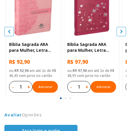
Bíblia Sagrada ARA
Bíblia Sagrada ARA
Bí
para Mulher, Letra
para Mulher, Letra
pa
Grande, Capa Couro
Grande, Capa Couro
Gr
R$ 92,90
R$ 97,90
R$
Sintético Rosa Beiras
Sintético Rosa Pink
Mé
Floridas
Si
ou
R$ 92,90
em até 2x de R$
ou
R$ 97,90
em até 2x de R$
ou
46,45 sem juros no cartão
48,95 sem juros no cartão
46,
-
+
-
+
-
Adicionar
Adicionar
Avaliar
Opiniões
Faça login e avalie