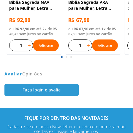
Bíblia Sagrada NAA
Bíblia Sagrada ARA
Bí
para Mulher, Letra
para Mulher, Letra
pa
Grande, Capa Couro
Grande, Capa Couro
Gr
R$ 92,90
R$ 67,90
R$
Sintético Rosa Beiras
Sintético Rosa
Si
Floridas
ou
R$ 92,90
em até 2x de R$
ou
R$ 67,90
em até 1x de R$
ou
46,45 sem juros no cartão
67,90 sem juros no cartão
48,
-
+
-
+
-
Adicionar
Adicionar
Avaliar
Opiniões
Faça login e avalie
FIQUE POR DENTRO DAS NOVIDADES
Cadastre-se em nossa Newsletter e receba em primeira mão
ofertas exclusivas e lançamentos.