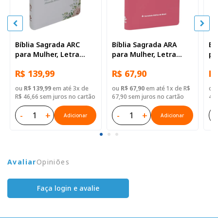
Bíblia Sagrada ARC
Bíblia Sagrada ARA
Bí
para Mulher, Letra
para Mulher, Letra
pa
Grande, com palavras
Grande, Capa Couro
Gr
R$ 139,99
R$ 67,90
R$
de Jesus destacadas,
Sintético Rosa
Si
Capa Couro Sintético
Fl
ou
R$ 139,99
em até 3x de
ou
R$ 67,90
em até 1x de R$
ou
Branca
R$ 46,66 sem juros no cartão
67,90 sem juros no cartão
46,
-
+
-
+
-
Adicionar
Adicionar
Avaliar
Opiniões
Faça login e avalie