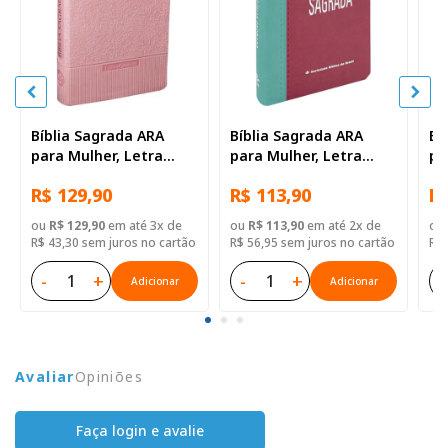
Bíblia Sagrada ARA
Bíblia Sagrada ARA
Bí
para Mulher, Letra
para Mulher, Letra
pa
Gigante, com índice,
Gigante, com índice,
Gi
R$ 129,90
R$ 113,90
R$
Capa Couro Sintético
Capa Couro Sintético
Ca
Rosa Claro
Rosa Duotone
Ro
ou
R$ 129,90
em até 3x de
ou
R$ 113,90
em até 2x de
ou
R$ 43,30 sem juros no cartão
R$ 56,95 sem juros no cartão
R$ 
-
+
-
+
-
Adicionar
Adicionar
Avaliar
Opiniões
Faça login e avalie