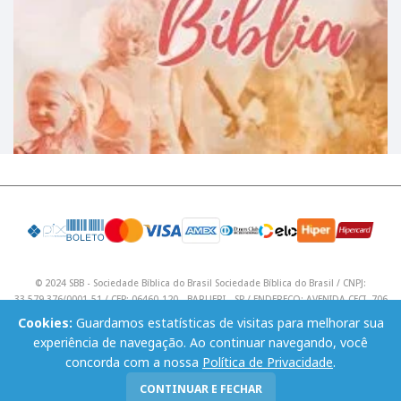
© 2024 SBB - Sociedade Bíblica do Brasil Sociedade Bíblica do Brasil / CNPJ:
33.579.376/0001-51 / CEP: 06460-120 - BARUERI - SP / ENDEREÇO: AVENIDA CECI, 706
/ Telefone: (11) 4195 9590 / Email: lojavirtual@sbb.org.br .
Cookies:
Guardamos estatísticas de visitas para melhorar sua
experiência de navegação. Ao continuar navegando, você
concorda com a nossa
Política de Privacidade
.
CONTINUAR E FECHAR