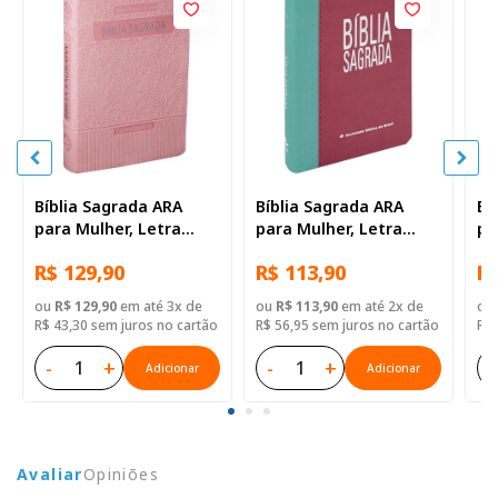
Bíblia Sagrada ARA
Bíblia Sagrada ARA
Bí
para Mulher, Letra
para Mulher, Letra
pa
Gigante, com índice,
Gigante, com índice,
Gi
R$ 129,90
R$ 113,90
R$
Capa Couro Sintético
Capa Couro Sintético
Ca
Rosa Claro
Rosa Duotone
Ro
ou
R$ 129,90
em até 3x de
ou
R$ 113,90
em até 2x de
ou
R$ 43,30 sem juros no cartão
R$ 56,95 sem juros no cartão
R$ 
-
+
-
+
-
Adicionar
Adicionar
Avaliar
Opiniões