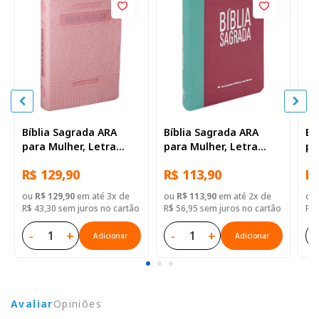
Bíblia Sagrada ARA
Bíblia Sagrada ARA
Bí
para Mulher, Letra
para Mulher, Letra
pa
Gigante, com índice,
Gigante, com índice,
Gi
R$ 129,90
R$ 113,90
R$
Capa Couro Sintético
Capa Couro Sintético
Ca
Rosa Claro
Rosa Duotone
Ro
ou
R$ 129,90
em até 3x de
ou
R$ 113,90
em até 2x de
ou
R$ 43,30 sem juros no cartão
R$ 56,95 sem juros no cartão
R$ 
-
+
-
+
-
Adicionar
Adicionar
Avaliar
Opiniões