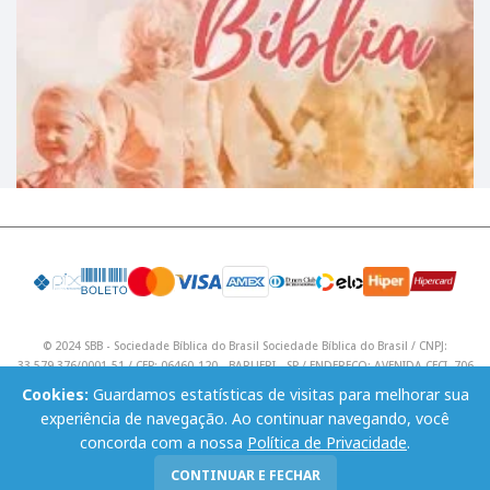
© 2024 SBB - Sociedade Bíblica do Brasil Sociedade Bíblica do Brasil / CNPJ:
33.579.376/0001-51 / CEP: 06460-120 - BARUERI - SP / ENDEREÇO: AVENIDA CECI, 706
/ Telefone: (11) 4195 9590 / Email: lojavirtual@sbb.org.br .
Cookies:
Guardamos estatísticas de visitas para melhorar sua
experiência de navegação. Ao continuar navegando, você
concorda com a nossa
Política de Privacidade
.
CONTINUAR E FECHAR