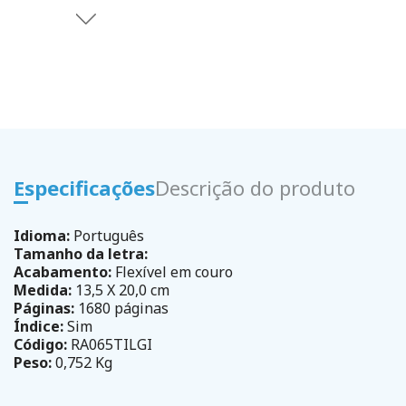
Especificações
Descrição do produto
Idioma:
Português
Tamanho da letra:
Acabamento:
Flexível em couro
Medida:
13,5 X 20,0 cm
Páginas:
1680 páginas
Índice:
Sim
Código:
RA065TILGI
Peso:
0,752 Kg