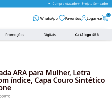
Compre Atacado
Projeto Semeador
0
Promoções
Digitais
Catálogo SBB
rada ARA para Mulher, Letra
om índice, Capa Couro Sintético
one
RODUTO