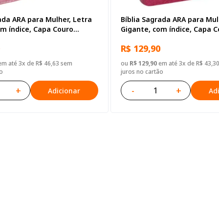
ada ARA para Mulher, Letra
Bíblia Sagrada ARA para Mul
om índice, Capa Couro
Gigante, com índice, Capa 
Rosa Nobre
Sintético Rosa Renda
R$ 129,90
m até 3x de R$ 46,63 sem
ou
R$ 129,90
em até 3x de R$ 43,3
o
juros no cartão
+
-
+
Adicionar
Ad