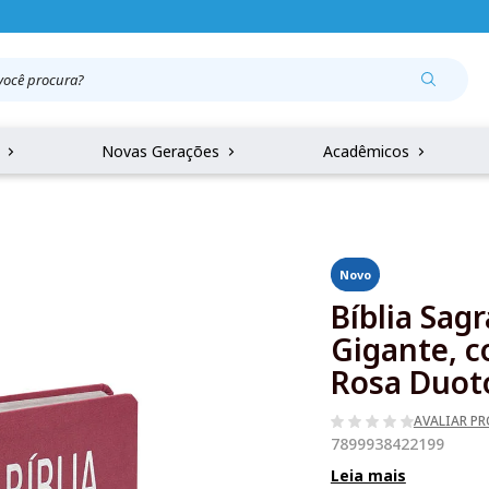
r
Novas Gerações
Acadêmicos
Novo
Bíblia Sag
Gigante, c
Rosa Duot
AVALIAR P
7899938422199
Leia mais