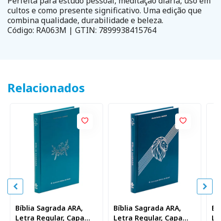
Perfeita para estudo pessoal, meditação diária, uso em
cultos e como presente significativo. Uma edição que
combina qualidade, durabilidade e beleza.
Código: RA063M | GTIN: 7899938415764
Relacionados
Bíblia Sagrada ARA,
Bíblia Sagrada ARA,
Bí
Letra Regular, Capa
Letra Regular, Capa
Le