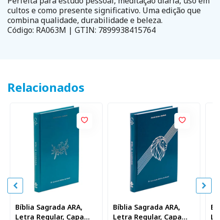
Perfeita para estudo pessoal, meditação diária, uso em
cultos e como presente significativo. Uma edição que
combina qualidade, durabilidade e beleza.
Código: RA063M | GTIN: 7899938415764
Relacionados
Bíblia Sagrada ARA,
Bíblia Sagrada ARA,
Bí
Letra Regular, Capa
Letra Regular, Capa
Le