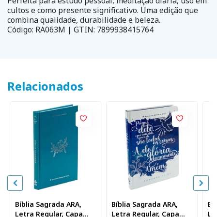
Perfeita para estudo pessoal, meditação diária, uso em
cultos e como presente significativo. Uma edição que
combina qualidade, durabilidade e beleza.
Código: RA063M | GTIN: 7899938415764
Relacionados
Bíblia Sagrada ARA,
Bíblia Sagrada ARA,
Bí
Letra Regular, Capa
Letra Regular, Capa
Le