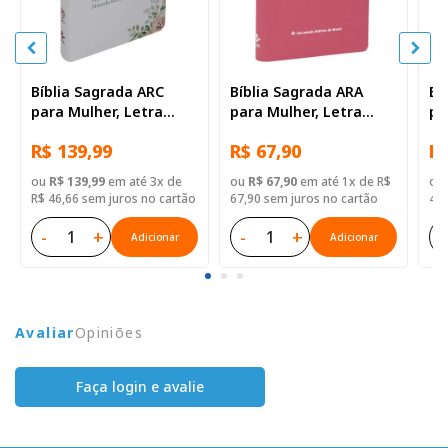
Bíblia Sagrada ARC
Bíblia Sagrada ARA
Bí
para Mulher, Letra
para Mulher, Letra
pa
Grande, com palavras
Grande, Capa Couro
Gr
R$ 139,99
R$ 67,90
R$
de Jesus destacadas,
Sintético Rosa
Si
Capa Couro Sintético
Fl
ou
R$ 139,99
em até 3x de
ou
R$ 67,90
em até 1x de R$
ou
Branca
R$ 46,66 sem juros no cartão
67,90 sem juros no cartão
46,
-
+
-
+
-
Adicionar
Adicionar
Avaliar
Opiniões
Faça login e avalie