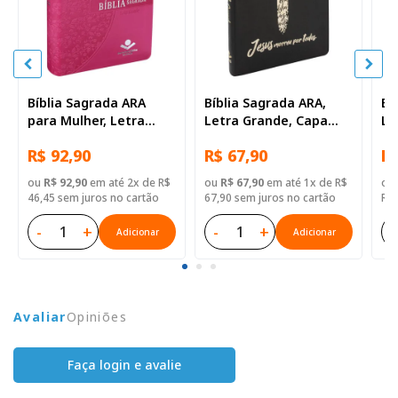
Bíblia Sagrada ARA
Bíblia Sagrada ARA,
Bí
para Mulher, Letra
Letra Grande, Capa
Le
Grande, Tamanho
Couro Sintético Preta
pa
R$ 92,90
R$ 67,90
R$
Médio, Capa Couro
de
Sintético Rosa
Cr
ou
R$ 92,90
em até 2x de R$
ou
R$ 67,90
em até 1x de R$
ou
Ta
46,45 sem juros no cartão
67,90 sem juros no cartão
R$ 
Ca
Pr
-
+
-
+
-
Adicionar
Adicionar
Avaliar
Opiniões
Faça login e avalie