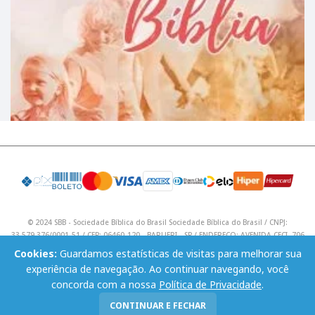
© 2024 SBB - Sociedade Bíblica do Brasil Sociedade Bíblica do Brasil / CNPJ:
33.579.376/0001-51 / CEP: 06460-120 - BARUERI - SP / ENDEREÇO: AVENIDA CECI, 706
/ Telefone: (11) 4195 9590 / Email: lojavirtual@sbb.org.br .
Cookies:
Guardamos estatísticas de visitas para melhorar sua
experiência de navegação. Ao continuar navegando, você
concorda com a nossa
Política de Privacidade
.
CONTINUAR E FECHAR