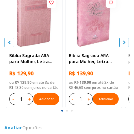
Bíblia Sagrada ARA
Bíblia Sagrada ARA
Bí
para Mulher, Letra
para Mulher, Letra
pa
Gigante, com índice,
Gigante, com índice,
Gi
R$ 129,90
R$ 139,90
R$
Capa Couro Sintético
Capa Couro Sintético
Ca
Rosa Claro
Rosa Nobre
Ro
ou
R$ 129,90
em até 3x de
ou
R$ 139,90
em até 3x de
ou
R$ 43,30 sem juros no cartão
R$ 46,63 sem juros no cartão
R$ 
-
+
-
+
-
Adicionar
Adicionar
Avaliar
Opiniões