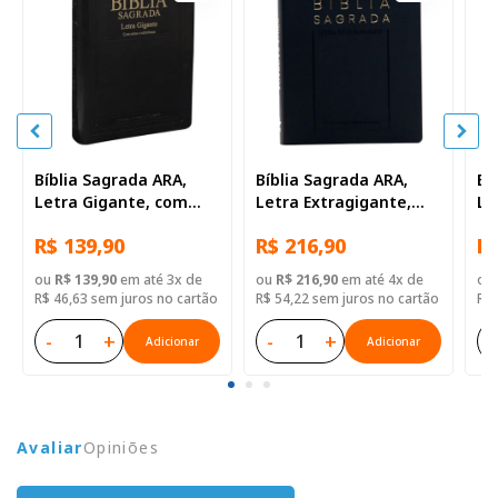
Bíblia Sagrada ARA,
Bíblia Sagrada ARA,
Bí
Letra Gigante, com
Letra Extragigante,
Le
índice, Capa Couro
com palavras de Jesus
co
R$ 139,90
R$ 216,90
R$
Sintético Preta Nobre
destacadas, com
de
índice, Capa Couro
ma
ou
R$ 139,90
em até 3x de
ou
R$ 216,90
em até 4x de
ou
Sintético Preta
Ca
R$ 46,63 sem juros no cartão
R$ 54,22 sem juros no cartão
R$ 
Pr
-
+
-
+
-
Adicionar
Adicionar
Avaliar
Opiniões