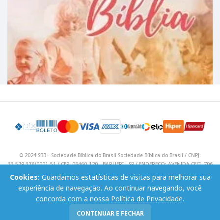
© 2024 SBB - Sociedade Bíblica do Brasil Sociedade Bíblica do Brasil / CNPJ:
33.579.376/0001-51 / CEP: 06460-120 - BARUERI - SP / ENDEREÇO: AVENIDA CECI, 706
/ Telefone: (11) 4195 9590 / Email: lojavirtual@sbb.org.br .
Cookies:
Guardamos estatísticas de visitas para melhorar sua
experiência de navegação. Ao continuar navegando, você
concorda com a nossa
Política de Privacidade
.
CONTINUAR E FECHAR