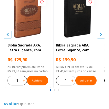
Bíblia Sagrada ARA,
Bíblia Sagrada ARA,
Bí
Letra Gigante, com
Letra Gigante, com
Le
índice, Capa Couro
índice, Capa Couro
ma
R$ 129,90
R$ 139,90
R$
Sintético Marrom Claro
Sintético Preta Nobre
Ca
Ma
ou
R$ 129,90
em até 3x de
ou
R$ 139,90
em até 3x de
ou
R$ 43,30 sem juros no cartão
R$ 46,63 sem juros no cartão
R$ 
-
+
-
+
-
Adicionar
Adicionar
Avaliar
Opiniões