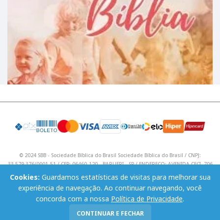
© 2024 SBB - Sociedade Bíblica do Brasil Sociedade Bíblica do Brasil / CNPJ:
33.579.376/0001-51 / CEP: 06460-120 - BARUERI - SP / ENDEREÇO: AVENIDA CECI, 706
/ Telefone: (11) 4195 9590 / Email: lojavirtual@sbb.org.br .
Cookies:
Guardamos estatísticas de visitas para melhorar sua
experiência de navegação. Ao continuar navegando, você
concorda com a nossa
Política de Privacidade
.
CONTINUAR E FECHAR