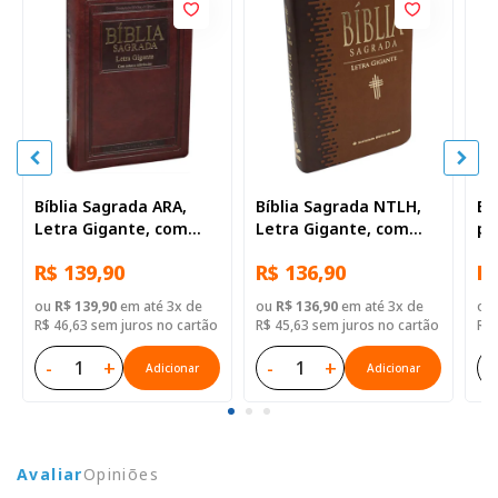
Bíblia Sagrada ARA,
Bíblia Sagrada NTLH,
Bí
Letra Gigante, com
Letra Gigante, com
pa
índice, Capa Couro
mapa, com índice,
Gi
R$ 139,90
R$ 136,90
R$
Sintético Marrom
Capa Couro Sintético
Ca
Nobre
Marrom Claro
Ro
ou
R$ 139,90
em até 3x de
ou
R$ 136,90
em até 3x de
ou
R$ 46,63 sem juros no cartão
R$ 45,63 sem juros no cartão
R$ 
-
+
-
+
-
Adicionar
Adicionar
Avaliar
Opiniões