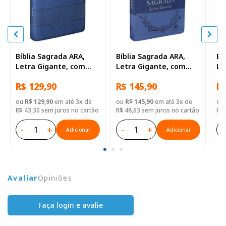
Bíblia Sagrada ARA,
Bíblia Sagrada ARA,
Bí
Letra Gigante, com
Letra Gigante, com
Le
índice, Capa Couro
índice, Capa Couro
ín
R$ 129,90
R$ 145,90
R$
Sintético Azul
Sintético Azul Triotone
Si
ou
R$ 129,90
em até 3x de
ou
R$ 145,90
em até 3x de
ou
R$ 43,30 sem juros no cartão
R$ 48,63 sem juros no cartão
R$ 
-
+
-
+
-
Adicionar
Adicionar
Avaliar
Opiniões
Faça login e avalie