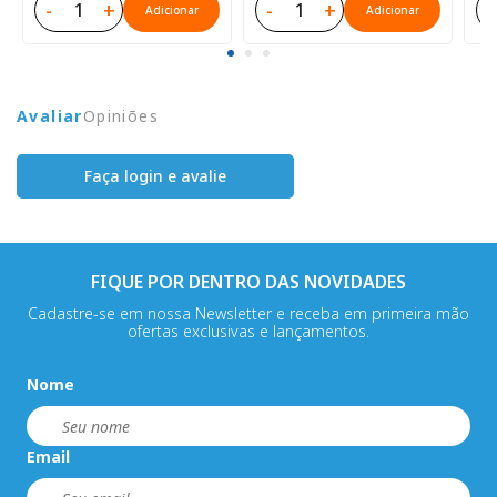
-
+
-
+
-
Adicionar
Adicionar
Avaliar
Opiniões
Faça login e avalie
FIQUE POR DENTRO DAS NOVIDADES
Cadastre-se em nossa Newsletter e receba em primeira mão
ofertas exclusivas e lançamentos.
Nome
Email