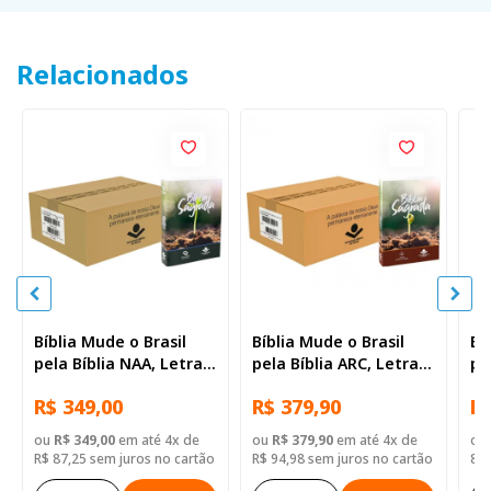
Relacionados
Bíblia Mude o Brasil
Bíblia Mude o Brasil
Bí
pela Bíblia NAA, Letra
pela Bíblia ARC, Letra
pe
Regular, Capa Brochura
Regular, Capa Brochura
Re
R$ 349,00
R$ 379,90
R$
— Mude Brasil
— 52 Biblias
Il
ou
R$ 349,00
em até 4x de
ou
R$ 379,90
em até 4x de
ou
R$ 87,25 sem juros no cartão
R$ 94,98 sem juros no cartão
8,9