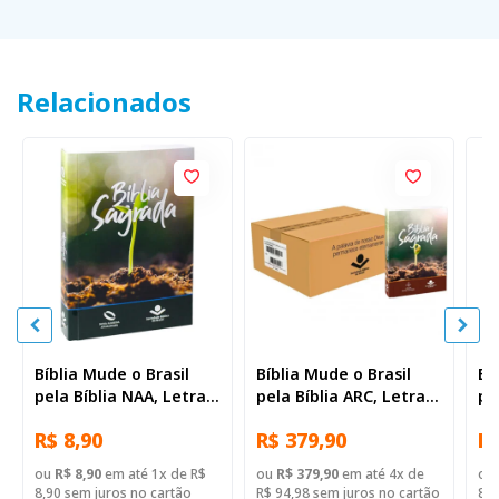
Relacionados
Bíblia Mude o Brasil
Bíblia Mude o Brasil
Bí
pela Bíblia NAA, Letra
pela Bíblia ARC, Letra
pe
Regular, Capa Brochura
Regular, Capa Brochura
Re
R$ 8,90
R$ 379,90
R$
Ilustrada: Verde escuro
— 52 Biblias
Ca
Il
ou
R$ 8,90
em até 1x de R$
ou
R$ 379,90
em até 4x de
ou
8,90 sem juros no cartão
R$ 94,98 sem juros no cartão
8,9