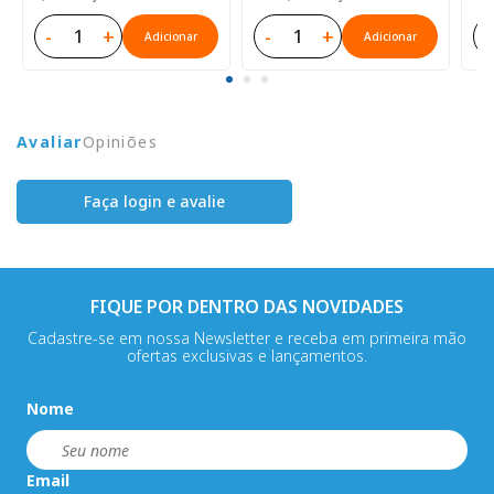
-
+
-
+
-
Adicionar
Adicionar
Avaliar
Opiniões
Faça login e avalie
FIQUE POR DENTRO DAS NOVIDADES
Cadastre-se em nossa Newsletter e receba em primeira mão
ofertas exclusivas e lançamentos.
Nome
Email