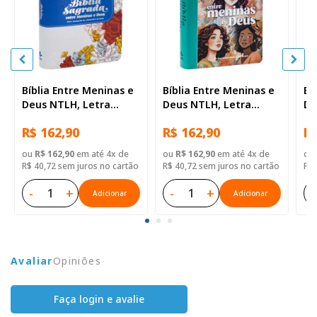
Bíblia Entre Meninas e
Bíblia Entre Meninas e
Bí
Deus NTLH, Letra
Deus NTLH, Letra
De
Regular, com mapa,
Regular, com mapa,
Re
R$ 162,90
R$ 162,90
R$
Capa Couro Sintético
Capa Couro Sintético
Ca
Ilustrada: Branca
Ilustrada: Cinza
Il
ou
R$ 162,90
em até 4x de
ou
R$ 162,90
em até 4x de
ou
R$ 40,72 sem juros no cartão
R$ 40,72 sem juros no cartão
R$ 
-
+
-
+
-
Adicionar
Adicionar
Avaliar
Opiniões
Faça login e avalie