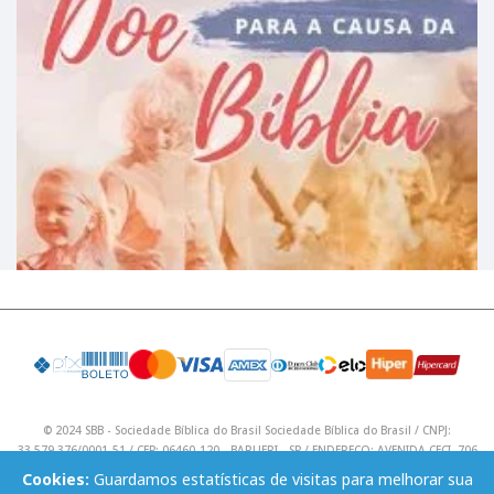
© 2024 SBB - Sociedade Bíblica do Brasil Sociedade Bíblica do Brasil / CNPJ:
33.579.376/0001-51 / CEP: 06460-120 - BARUERI - SP / ENDEREÇO: AVENIDA CECI, 706
/ Telefone: (11) 4195 9590 / Email: lojavirtual@sbb.org.br .
Cookies:
Guardamos estatísticas de visitas para melhorar sua