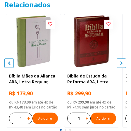
Relacionados
Bíblia Mães da Aliança
Bíblia de Estudo da
Bí
ARA, Letra Regular,
Reforma ARA, Letra
He
com mapa, Capa Couro
Regular, com mapa,
AR
R$ 173,90
R$ 299,90
R$
Sintético Verde e Bege
com índice, Capa Couro
co
Sintético Vinho
Si
ou
R$ 173,90
em até 4x de
ou
R$ 299,90
em até 4x de
ou
R$ 43,48 sem juros no cartão
R$ 74,98 sem juros no cartão
R$ 
-
+
-
+
-
Adicionar
Adicionar