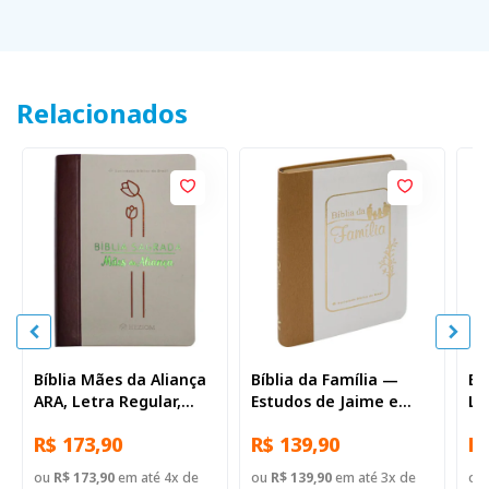
Relacionados
Bíblia Mães da Aliança
Bíblia da Família —
Bí
ARA, Letra Regular,
Estudos de Jaime e
Le
com mapa, Capa Couro
Judith Kemp ARA, Letra
ma
R$ 173,90
R$ 139,90
R$
Sintético Vinho
Regular, com espaço
Si
para anotação, com
ou
R$ 173,90
em até 4x de
ou
R$ 139,90
em até 3x de
ou
mapa, Capa Couro