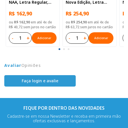
NAA, Letra Regular,
Nova Edição, Letra
No
com espaço para
Regular, com espaço
Re
R$ 162,90
R$ 254,90
R$
anotação, Capa Couro
para anotação, com
pa
Sintético Vinho
mapa, Capa Couro
ma
ou
R$ 162,90
em até 4x de
ou
R$ 254,90
em até 4x de
ou
Sintético Ilustrada:
Si
R$ 40,72 sem juros no cartão
R$ 63,72 sem juros no cartão
R$ 
Branca
Li
-
+
-
+
-
Adicionar
Adicionar
Avaliar
Opiniões
Faça login e avalie
FIQUE POR DENTRO DAS NOVIDADES
Cadastre-se em nossa Newsletter e receba em primeira mão
ofertas exclusivas e lançamentos.