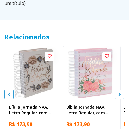
um título)
Relacionados
Bíblia Jornada NAA,
Bíblia Jornada NAA,
Bí
Letra Regular, com
Letra Regular, com
Pe
mapa, Capa Espiral
mapa, Capa Espiral
Re
R$ 173,90
R$ 173,90
R$
Floral
Rosa
co