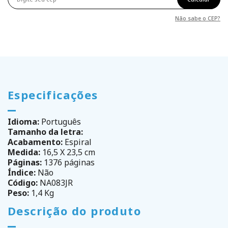
Não sabe o CEP?
Especificações
Idioma:
Português
Tamanho da letra:
Acabamento:
Espiral
Medida:
16,5 X 23,5 cm
Páginas:
1376 páginas
Índice:
Não
Código:
NA083JR
Peso:
1,4 Kg
Descrição do produto