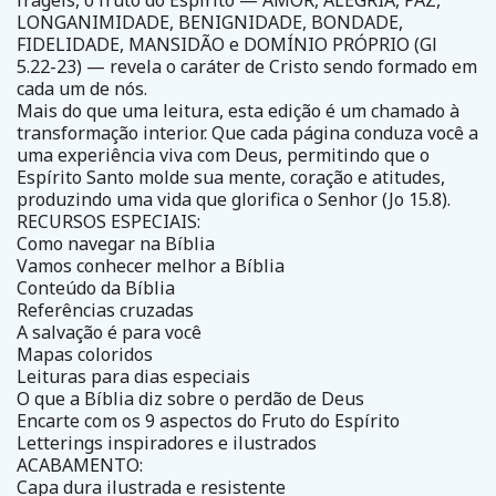
frágeis, o fruto do Espírito — AMOR, ALEGRIA, PAZ,
LONGANIMIDADE, BENIGNIDADE, BONDADE,
FIDELIDADE, MANSIDÃO e DOMÍNIO PRÓPRIO (Gl
5.22-23) — revela o caráter de Cristo sendo formado em
cada um de nós.
Mais do que uma leitura, esta edição é um chamado à
transformação interior. Que cada página conduza você a
uma experiência viva com Deus, permitindo que o
Espírito Santo molde sua mente, coração e atitudes,
produzindo uma vida que glorifica o Senhor (Jo 15.8).
RECURSOS ESPECIAIS:
Como navegar na Bíblia
Vamos conhecer melhor a Bíblia
Conteúdo da Bíblia
Referências cruzadas
A salvação é para você
Mapas coloridos
Leituras para dias especiais
O que a Bíblia diz sobre o perdão de Deus
Encarte com os 9 aspectos do Fruto do Espírito
Letterings inspiradores e ilustrados
ACABAMENTO:
Capa dura ilustrada e resistente