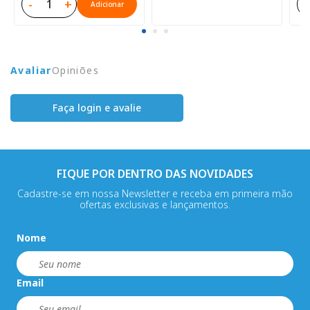
-
+
-
Adicionar
Avaliar
Opiniões
Faça login e avalie
FIQUE POR DENTRO DAS NOVIDADES
Cadastre-se em nossa Newsletter e receba em primeira mão
ofertas exclusivas e lançamentos.
Nome
Email