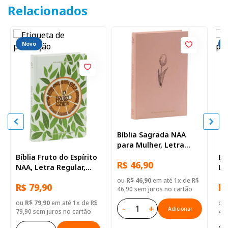
Relacionados
Novo
Bíblia Sagrada NAA
para Mulher, Letra
Regular, com palavras
Bíblia Fruto do Espírito
Bí
R$ 46,90
de Jesus destacadas,
NAA, Letra Regular,
Le
com mapa, Capa Dura
com palavras de Jesus
pa
ou
R$ 46,90
em até 1x de R$
Rose
R$ 79,90
R$
destacadas, com
de
46,90 sem juros no cartão
mapa, Capa Dura
ou
R$ 79,90
em até 1x de R$
ou
-
+
Laranja
Adicionar
79,90 sem juros no cartão
46,