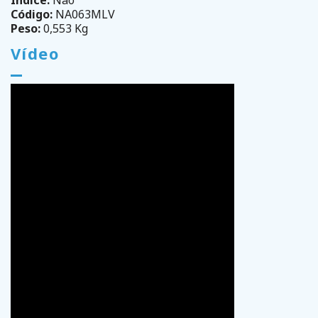
Índice:
Não
Código:
NA063MLV
Peso:
0,553 Kg
Vídeo