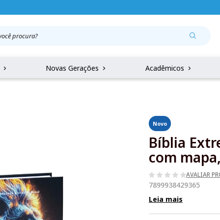
r
Novas Gerações
Acadêmicos
Novo
Bíblia Ext
com mapa, 
AVALIAR P
7899938429365
Leia mais