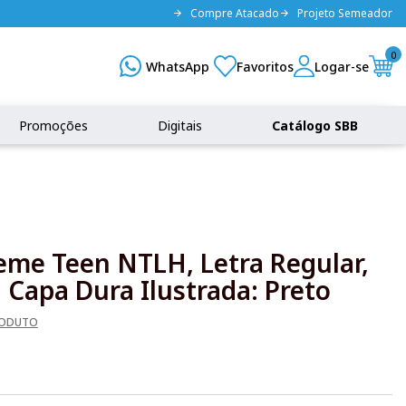
Compre Atacado
Projeto Semeador
0
Promoções
Digitais
Catálogo SBB
reme Teen NTLH, Letra Regular,
Capa Dura Ilustrada: Preto
RODUTO