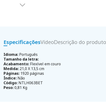
Especificações
Vídeo
Descrição do produt
Idioma:
Português
Tamanho da letra:
Acabamento:
Flexível em couro
Medida:
21,0 X 13,5 cm
Páginas:
1920 páginas
Índice:
Não
Código:
NTLH063BET
Peso:
0,81 Kg