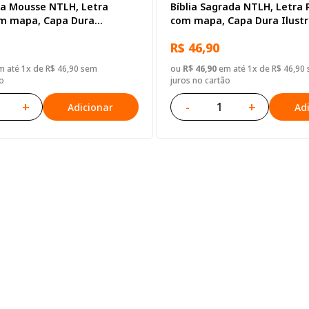
ha Mousse NTLH, Letra
Bíblia Sagrada NTLH, Letra 
om mapa, Capa Dura
com mapa, Capa Dura Ilustr
Terracota
claro
R$ 46,90
 até 1x de R$ 46,90 sem
ou
R$ 46,90
em até 1x de R$ 46,90
o
juros no cartão
+
-
+
Adicionar
Ad