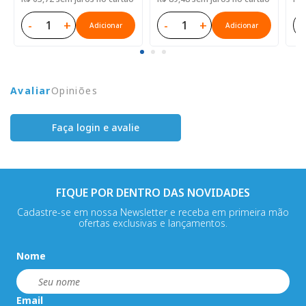
-
+
-
+
-
Adicionar
Adicionar
Avaliar
Opiniões
Faça login e avalie
FIQUE POR DENTRO DAS NOVIDADES
Cadastre-se em nossa Newsletter e receba em primeira mão
ofertas exclusivas e lançamentos.
Nome
Email