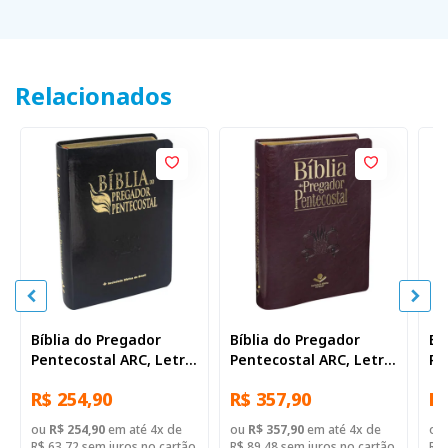
Relacionados
Bíblia do Pregador
Bíblia do Pregador
Bí
Pentecostal ARC, Letra
Pentecostal ARC, Letra
Pe
Regular, com mapa,
Regular, com mapa,
Re
R$ 254,90
R$ 357,90
R$
com índice, Capa Couro
com índice, Tamanho
co
Sintético Preta Nobre
Gigante, Capa Couro
Si
ou
R$ 254,90
em até 4x de
ou
R$ 357,90
em até 4x de
ou
Sintético Vinho
R$ 63,72 sem juros no cartão
R$ 89,48 sem juros no cartão
R$ 