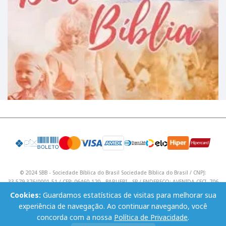
© 2024 SBB - Sociedade Bíblica do Brasil Sociedade Bíblica do Brasil / CNPJ:
33.579.376/0001-51 / CEP: 06460-120 - BARUERI - SP / ENDEREÇO: AVENIDA CECI, 706
/ Telefone: (11) 4195 9590 / Email: lojavirtual@sbb.org.br .
Cookies:
Guardamos estatísticas de visitas para melhorar sua
experiência de navegação. Ao continuar navegando, você
concorda com a nossa
Política de Privacidade
.