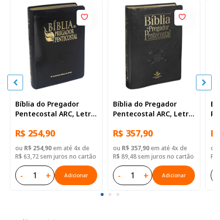
Bíblia do Pregador
Bíblia do Pregador
Bí
Pentecostal ARC, Letra
Pentecostal ARC, Letra
Pe
Regular, com mapa,
Regular, com mapa,
Re
R$ 254,90
R$ 357,90
R$
com índice, Capa Couro
com índice, Capa Couro
co
Sintético Preta Nobre
Sintético Preta Preto
Si
ou
R$ 254,90
em até 4x de
ou
R$ 357,90
em até 4x de
ou
R$ 63,72 sem juros no cartão
R$ 89,48 sem juros no cartão
R$ 
-
+
-
+
-
Adicionar
Adicionar