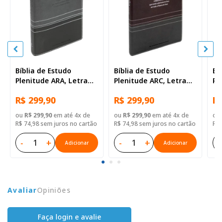
Bíblia de Estudo
Bíblia de Estudo
Bí
Plenitude ARA, Letra
Plenitude ARC, Letra
Pl
Regular, com mapa,
Regular, com índice,
NT
R$ 299,90
R$ 299,90
R$
com índice, Capa Couro
Capa Couro Sintético
co
Sintético Preta
Vinho e Cinza
es
ou
R$ 299,90
em até 4x de
ou
R$ 299,90
em até 4x de
ou
R$ 74,98 sem juros no cartão
R$ 74,98 sem juros no cartão
R$ 
-
+
-
+
-
Adicionar
Adicionar
Avaliar
Opiniões
Faça login e avalie