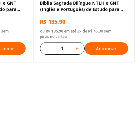
LH e GNT
Bíblia Sagrada Bilíngue NTLH e GNT
udo para
(Inglês e Português) de Estudo para
, com mapa,
Adolescente, Letra Regular, com mapa,
R$ 135,90
Capa Dura Ilustrada: Verde-escura
0 sem
ou
R$ 135,90
em até 3x de R$ 45,30 sem
juros no cartão
-
+
icionar
Adicionar