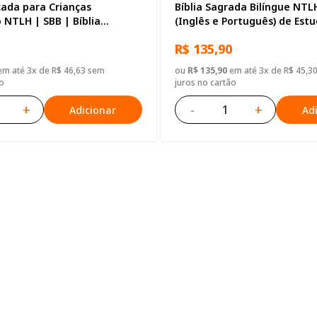
icada para Crianças
Bíblia Sagrada Bilíngue NT
 NTLH | SBB | Bíblia
(Inglês e Português) de Est
milinguido - Capa dura
Adolescente, Letra Regular
R$ 135,90
futebol
Capa Dura Ilustrada: Cinza
m até 3x de R$ 46,63 sem
ou
R$ 135,90
em até 3x de R$ 45,3
o
juros no cartão
+
-
+
Adicionar
Ad