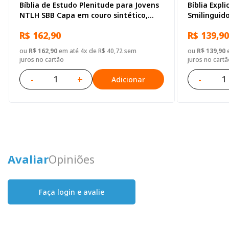
Bíblia de Estudo Plenitude para Jovens
Bíblia Expl
NTLH SBB Capa em couro sintético,
Smilinguido
cinza escuro
Explicada S
R$ 162,90
R$ 139,90
ilustrada, 
ou
R$ 162,90
em até 4x de R$ 40,72 sem
ou
R$ 139,90
e
juros no cartão
juros no cartã
-
+
-
Adicionar
Avaliar
Opiniões
Faça login e avalie