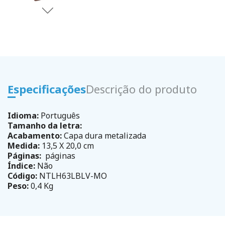
Especificações
Descrição do produto
Idioma:
Português
Tamanho da letra:
Acabamento:
Capa dura metalizada
Medida:
13,5 X 20,0 cm
Páginas:
páginas
Índice:
Não
Código:
NTLH63LBLV-MO
Peso:
0,4 Kg