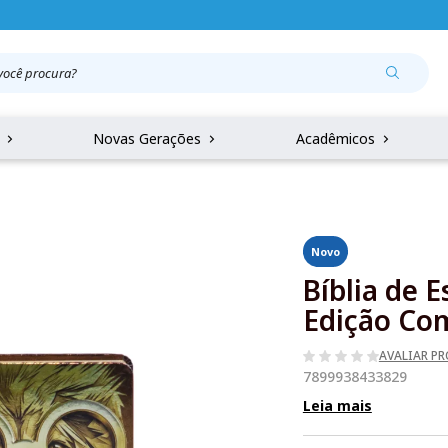
r
Novas Gerações
Acadêmicos
Novo
Bíblia de
Edição Co
AVALIAR P
7899938433829
Leia mais