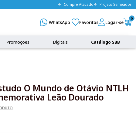
Compre Atacado
Projeto Semeador
0
Promoções
Digitais
Catálogo SBB
 Estudo O Mundo de Otávio NTLH
memorativa Leão Dourado
RODUTO