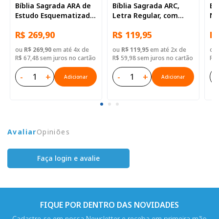
Bíblia Sagrada ARA de
Bíblia Sagrada ARC,
Bí
Estudo Esquematizada,
Letra Regular, com
NA
Letra Regular, com
Harpa Cristã, com
Re
R$ 269,90
R$ 119,95
R$
mapa, Capa Couro
mapa, Capa Couro
Ca
Sintético Preta
Sintético Azul
Az
ou
R$ 269,90
em até 4x de
ou
R$ 119,95
em até 2x de
ou
R$ 67,48 sem juros no cartão
R$ 59,98 sem juros no cartão
R$ 
-
+
-
+
-
Adicionar
Adicionar
Avaliar
Opiniões
Faça login e avalie
FIQUE POR DENTRO DAS NOVIDADES
Cadastre-se em nossa Newsletter e receba em primeira mão